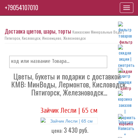
+79054107010
Toggl
navig
Доставка цветов, шары, торты
Кавказские Минеральные Воды |
Пятигорск, Кисловодск, Иноземцево, Железноводск
фильтр
скидки
Цветы, букеты и подарки с доставкой -
КМВ: МинВоды, Лермонтов, Кисловодск,
центр
Пятигорск, Железноводск...
Зайчик Лесли | 65 см
корзина
3 430
руб.
цена: