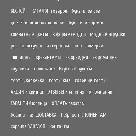
ВЕСНОЙ..
КАТАЛОГ товаров
букеты из роз
цветы в шляпной коробке
букеты в корзине
комнатные цветы
в форме сердца
модные игрушки
розы поштучно
из герберы
альстромерии
тюльпаны
хризантемы
из орхидеи
из ромашек
клубника в шоколаде
Вкусные букеты
торты, капкейки
торты кмв
готовые торты
АКЦИИ и скидки
ОТЗЫВЫ и мнения
о компании
ГАРАНТИИ юрлица
ОПЛАТА заказов
бесплатная ДОСТАВКА
help-центр КЛИЕНТАМ
корзина ЗАКАЗОВ
контакты