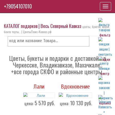
+79054107010
Toggl
navig
КАТАЛОГ подарков | Весь Северный Кавказ
цветы, букеты, шары,
бенто торты.. | ЦветыПлюс-Кавказ.рф
фильтр
Цветы, букеты и подарки с доставкой - в
скидки
Черкесске, Владикавказе, Махачкале..
+все города СКФО и районные центры..
центр
Лали
Вдохновение
5 570
руб.
10 130
руб.
цена:
цена:
корзина