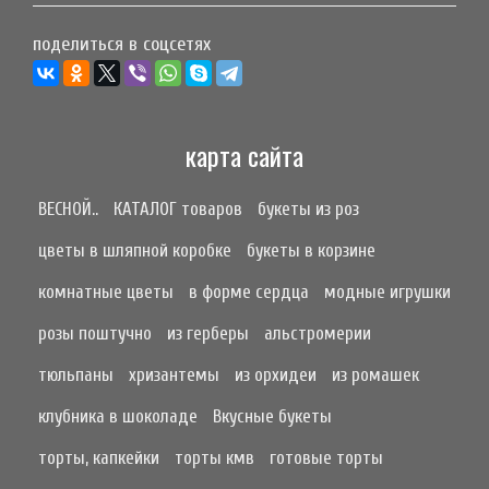
поделиться в соцсетях
карта сайта
ВЕСНОЙ..
КАТАЛОГ товаров
букеты из роз
цветы в шляпной коробке
букеты в корзине
комнатные цветы
в форме сердца
модные игрушки
розы поштучно
из герберы
альстромерии
тюльпаны
хризантемы
из орхидеи
из ромашек
клубника в шоколаде
Вкусные букеты
торты, капкейки
торты кмв
готовые торты