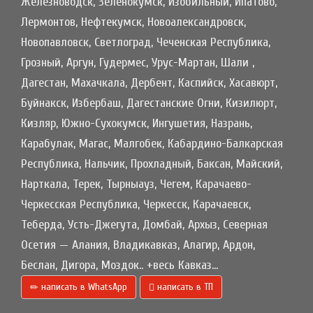
Железноводск, Зеленокумск, Изобильный, Ипатово,
Лермонтов, Нефтекумск, Новоалександровск,
Новопавловск, Светлоград, Чеченская Республика,
Грозный, Аргун, Гудермес, Урус-Мартан, Шали ,
Дагестан, Махачкала, Дербент, Каспийск, Хасавюрт,
Буйнакск, Избербаш, Дагестанские Огни, Кизилюрт,
Кизляр, Южно-Сухокумск, Ингушетия, Назрань,
Карабулак, Магас, Малгобек, Кабардино-Балкарская
Республика, Нальчик, Прохладный, Баксан, Майский,
Нарткала, Терек, Тырныауз, Чегем, Карачаево-
Черкесская Республика, Черкесск, Карачаевск,
Теберда, Усть-Джегута, Домбай, Архыз, Северная
Осетия — Алания, Владикавказ, Алагир, Ардон,
Беслан, Дигора, Моздок.. +весь Кавказ...
написать в WhatsApp
написать в ТП