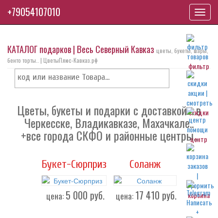
+79054107010
Toggl
navig
КАТАЛОГ подарков | Весь Северный Кавказ
цветы, букеты, шары,
бенто торты.. | ЦветыПлюс-Кавказ.рф
фильтр
Цветы, букеты и подарки с доставкой - в
скидки
Черкесске, Владикавказе, Махачкале..
+все города СКФО и районные центры..
центр
Букет-Сюрприз
Соланж
5 000
руб.
17 410
руб.
цена:
цена:
корзина