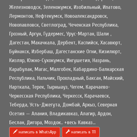
Железноводск, Зеленокумск, Изобильный, Ипатово,
Лермонтов, Нефтекумск, Новоалександровск,
Новопавловск, Светлоград, Чеченская Республика,
Грозный, Аргун, Гудермес, Урус-Мартан, Шали ,
Дагестан, Махачкала, Дербент, Каспийск, Хасавюрт,
Буйнакск, Избербаш, Дагестанские Огни, Кизилюрт,
Кизляр, Южно-Сухокумск, Ингушетия, Назрань,
Карабулак, Магас, Малгобек, Кабардино-Балкарская
Республика, Нальчик, Прохладный, Баксан, Майский,
Нарткала, Терек, Тырныауз, Чегем, Карачаево-
Черкесская Республика, Черкесск, Карачаевск,
Теберда, Усть-Джегута, Домбай, Архыз, Северная
Осетия — Алания, Владикавказ, Алагир, Ардон,
Беслан, Дигора, Моздок.. +весь Кавказ...
написать в WhatsApp
написать в ТП