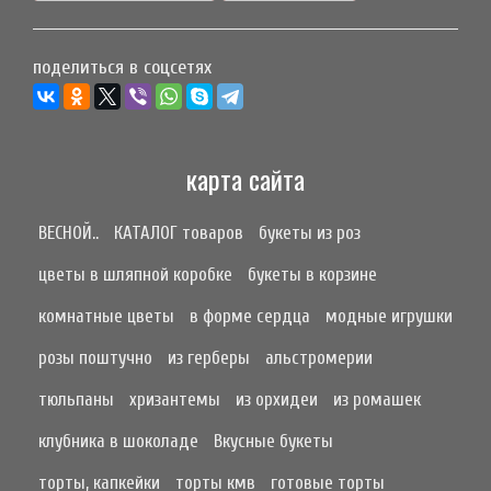
поделиться в соцсетях
карта сайта
ВЕСНОЙ..
КАТАЛОГ товаров
букеты из роз
цветы в шляпной коробке
букеты в корзине
комнатные цветы
в форме сердца
модные игрушки
розы поштучно
из герберы
альстромерии
тюльпаны
хризантемы
из орхидеи
из ромашек
клубника в шоколаде
Вкусные букеты
торты, капкейки
торты кмв
готовые торты