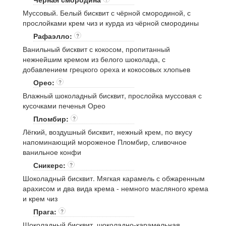
Муссовый. Белый бисквит с чёрной смородиной, с
прослойками крем чиз и курда из чёрной смородины
Рафаэлло:
?
Ванильный бисквит с кокосом, пропитанный
нежнейшим кремом из белого шоколада, с
добавлением грецкого ореха и кокосовых хлопьев
Орео:
?
Влажный шоколадный бисквит, прослойка муссовая с
кусочками печенья Орео
Пломбир:
?
Лёгкий, воздушный бисквит, нежный крем, по вкусу
напоминающий мороженое Пломбир, сливочное
ванильное конфи
Сникерс:
?
Шоколадный бисквит. Мягкая карамель с обжаренным
арахисом и два вида крема - немного масляного крема
и крем чиз
Прага:
?
Шоколадный бисквит, шоколадно-карамельная