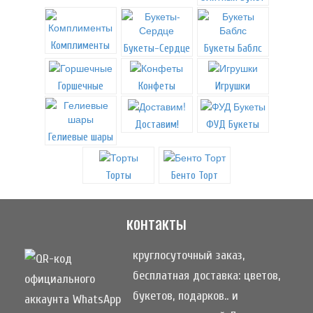
Комплименты
Букеты-Сердце
Букеты Баблс
Горшечные
Конфеты
Игрушки
Доставим!
ФУД Букеты
Гелиевые шары
Торты
Бенто Торт
контакты
круглосуточный заказ,
бесплатная доставка: цветов,
букетов, подарков.. и