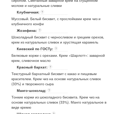
сиропом. Сметанный заварной крем на сгущенном
молоке и натуральные сливки
Клубничная:
?
Муссовый. Белый бисквит, с прослойками крем чиз и
клубничного конфи
Жозефина:
?
Шоколадный бисквит с черносливом и грецким орехов,
крем из натуральных сливок и хрустящая карамель
Киевский по ГОСТу:
?
Белковые коржи с орехами. Крем «Шарлотт»: заварной
крем, сливочное масло
Красный бархат:
?
Текстурный бархатный бисквит с какао и пищевым
красителем. Крем чиз на основе натуральных сливок
(33%) и творожного сыра
Манго-шоколад:
?
Тонкие коржи из шоколадного бисквита. Крем чиз на
основе натуральных сливок (33%). Манго натуральное в
виде кремю
Чёрная смородина
?