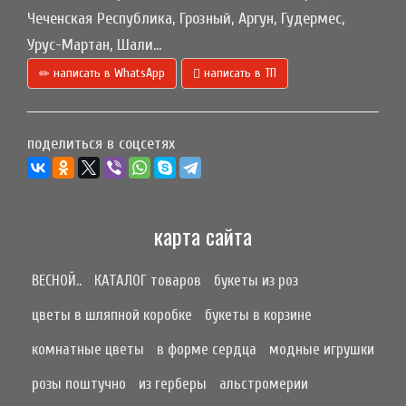
Чеченская Республика, Грозный, Аргун, Гудермес,
Урус-Мартан, Шали...
написать в WhatsApp
написать в ТП
поделиться в соцсетях
карта сайта
ВЕСНОЙ..
КАТАЛОГ товаров
букеты из роз
цветы в шляпной коробке
букеты в корзине
комнатные цветы
в форме сердца
модные игрушки
розы поштучно
из герберы
альстромерии