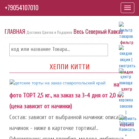
+79054107010
Toggl
navig
ГЛАВНАЯ
Весь Северный Кавказ
Доставка Цветов и Подарков
фильтр
ХЕППИ КИТТИ
скидки
на
центр
фото ТОРТ 2,5 кг., на заказ за 3-4 дня от 2,0 кг.
(цена зависит от начинки)
Состав: зависит от выбранной начинки: описание
корзина
начинок - ниже в карточке тортика!..
Оформление: крем пломбир, медово-имбирные