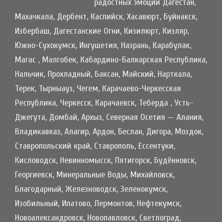
радостных эмоций Дагестан,
Махачкала, Дербент, Каспийск, Хасавюрт, Буйнакск,
Избербаш, Дагестанские Огни, Кизилюрт, Кизляр,
Южно-Сухокумск, Ингушетия, Назрань, Карабулак,
Магас , Малгобек, Кабардино-Балкарская Республика,
Нальчик, Прохладный, Баксан, Майский, Нарткала,
Терек, Тырныауз, Чегем, Карачаево-Черкесская
Республика, Черкесск, Карачаевск, Теберда , Усть-
Джегута, Домбай, Архыз, Северная Осетия — Алания,
Владикавказ, Алагир, Ардон, Беслан, Дигора, Моздок,
Ставропольский край, Ставрополь, Ессентуки,
Кисловодск, Невинномысск, Пятигорск, Будённовск,
Георгиевск, Минеральные Воды, Михайловск,
Благодарный, Железноводск, Зеленокумск,
Изобильный, Ипатово, Лермонтов, Нефтекумск,
Новоалександровск, Новопавловск, Светлоград,