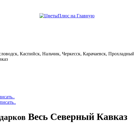
help центр
словодск, Каспийск, Нальчик, Черкесск, Карачаевск, Прохладный
вказ
исать..
писать..
Весь Северный Кавказ
одарков