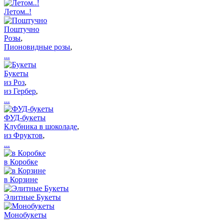
Летом..!
Поштучно
Розы
,
Пионовидные розы
,
...
Букеты
из Роз
,
из Гербер
,
...
ФУД-букеты
Клубника в шоколаде
,
из Фруктов
,
...
в Коробке
в Корзине
Элитные Букеты
Монобукеты