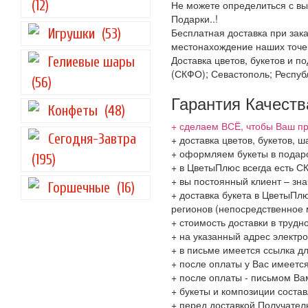
(12)
Не можете определиться с вы
Подарки..!
Игрушки
(53)
Бесплатная доставка при зака
местонахождение наших точек
Доставка цветов, букетов и 
Гелиевые шары
(СКФО); Севастополь; Респуб
(56)
Гарантия Качеств
Конфеты
(48)
+ сделаем ВСЁ, чтобы Ваш пр
Сегодня-Завтра
+ доставка цветов, букетов, 
+ оформляем букеты в подаро
(195)
+ в ЦветыПлюс всегда есть 
+ вы постоянный клиент – зн
Горшечные
(16)
+ доставка букета в ЦветыПлю
регионов (непосредственное 
+ стоимость доставки в трудн
+ на указанный адрес электро
+ в письме имеется ссылка д
+ после оплаты у Вас имеетс
+ после оплаты - письмом Ва
+ букеты и композиции соста
+ перед доставкой Получател