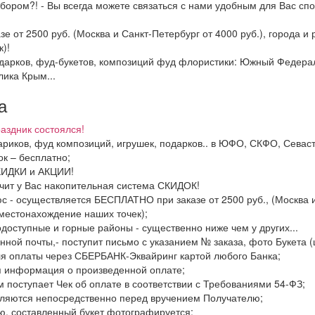
бором?! - Вы всегда можете связаться с нами удобным для Вас спо
зе от 2500 руб. (Москва и Санкт-Петербург от 4000 руб.), города 
)!
подарков, фуд-букетов, композиций фуд флористики: Южный Федер
лика Крым...
а
аздник состоялся!
шариков, фуд композиций, игрушек, подарков.. в ЮФО, СКФО, Севас
к – бесплатно;
СКИДКИ и АКЦИИ!
ачит у Вас накопительная система СКИДОК!
с - осуществляется БЕСПЛАТНО при заказе от 2500 руб., (Москва и
местонахождение наших точек);
одоступные и горные районы - существенно ниже чем у других...
нной почты,- поступит письмо с указанием № заказа, фото Букета (
ля оплаты через СБЕРБАНК-Эквайринг картой любого Банка;
я информация о произведенной оплате;
м поступает Чек об оплате в соответствии с Требованиями 54-ФЗ;
вляются непосредственно перед вручением Получателю;
ю, составленный букет фотографируется;