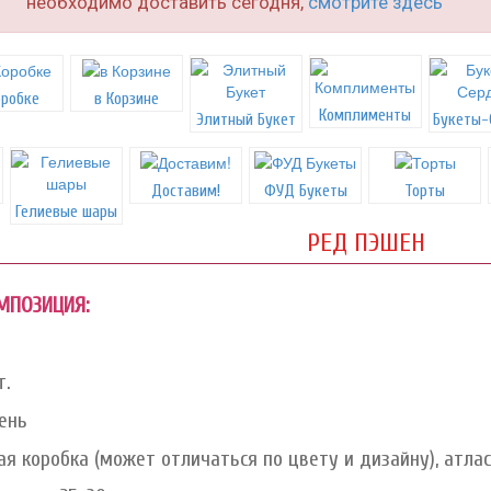
необходимо доставить сегодня,
смотрите здесь
оробке
в Корзине
Комплименты
Элитный Букет
Букеты-
Доставим!
ФУД Букеты
Торты
Гелиевые шары
РЕД ПЭШЕН
ОМПОЗИЦИЯ:
т.
ень
я коробка (может отличаться по цвету и дизайну), атла