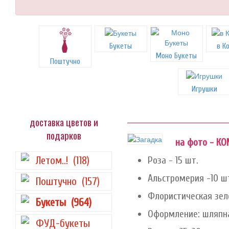
Букеты
в К
Моно Букеты
Поштучно
Игрушки
доставка цветов и
подарков
на фото - К
Летом..!
(118)
Роза - 15 шт.
Альстромерия -10 ш
Поштучно
(157)
Флористическая зел
Букеты
(964)
Оформление: шляпна
ФУД-букеты