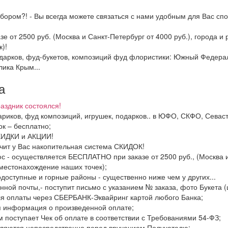
бором?! - Вы всегда можете связаться с нами удобным для Вас спо
зе от 2500 руб. (Москва и Санкт-Петербург от 4000 руб.), города 
)!
подарков, фуд-букетов, композиций фуд флористики: Южный Федер
лика Крым...
а
аздник состоялся!
шариков, фуд композиций, игрушек, подарков.. в ЮФО, СКФО, Севас
к – бесплатно;
СКИДКИ и АКЦИИ!
ачит у Вас накопительная система СКИДОК!
с - осуществляется БЕСПЛАТНО при заказе от 2500 руб., (Москва и
местонахождение наших точек);
одоступные и горные районы - существенно ниже чем у других...
нной почты,- поступит письмо с указанием № заказа, фото Букета (
ля оплаты через СБЕРБАНК-Эквайринг картой любого Банка;
я информация о произведенной оплате;
м поступает Чек об оплате в соответствии с Требованиями 54-ФЗ;
вляются непосредственно перед вручением Получателю;