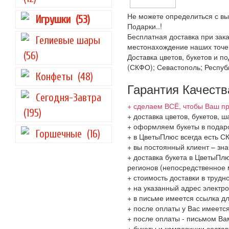
Не можете определиться с вы
Игрушки
(53)
Подарки..!
Бесплатная доставка при зака
Гелиевые шары
местонахождение наших точек
(56)
Доставка цветов, букетов и 
(СКФО); Севастополь; Респуб
Конфеты
(48)
Гарантия Качеств
Сегодня-Завтра
+ сделаем ВСЁ, чтобы Ваш пр
(195)
+ доставка цветов, букетов, 
+ оформляем букеты в подаро
Горшечные
(16)
+ в ЦветыПлюс всегда есть 
+ вы постоянный клиент – зн
+ доставка букета в ЦветыПлю
регионов (непосредственное 
+ стоимость доставки в трудн
+ на указанный адрес электро
+ в письме имеется ссылка д
+ после оплаты у Вас имеетс
+ после оплаты - письмом Ва
+ букеты и композиции соста