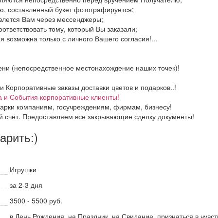
ю, составленный букет фотографируется;
авлется Вам через мессенджеры;
оответствовать тому, который Вы заказали;
 возможна только с личного Вашего согласия!...
ени (непосредственное местонахождение наших точек)!
Корпоративные заказы доставки цветов и подарков..!
а и События корпоративные клиенты!
арки компаниям, госучреждениям, фирмам, бизнесу!
й счёт. Предоставляем все закрывающие сделку документы!
дарить:)
Игрушки
за 2-3 дня
3500 - 5500 руб.
в День Рождения, на Праздник, на Свидание, признаться в чувс