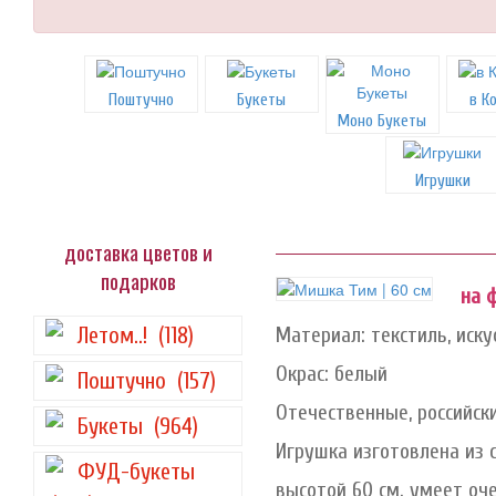
Поштучно
Букеты
в К
Моно Букеты
Игрушки
доставка цветов и
подарков
на 
Летом..!
(118)
Материал: текстиль, иск
Окрас: белый
Поштучно
(157)
Отечественные, российск
Букеты
(964)
Игрушка изготовлена из 
ФУД-букеты
высотой 60 см. умеет оч