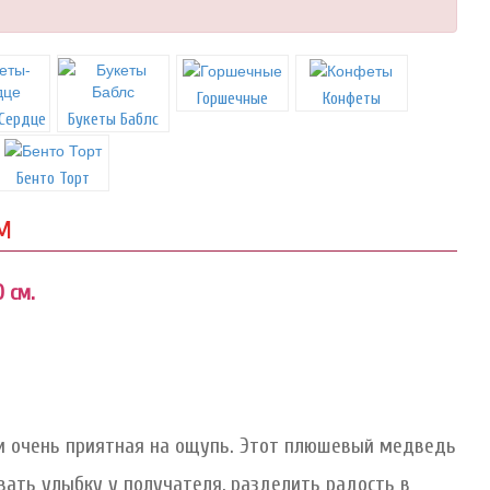
Горшечные
Конфеты
Сердце
Букеты Баблс
Бенто Торт
М
 см.
 и очень приятная на ощупь. Этот плюшевый медведь
вать улыбку у получателя, разделить радость в