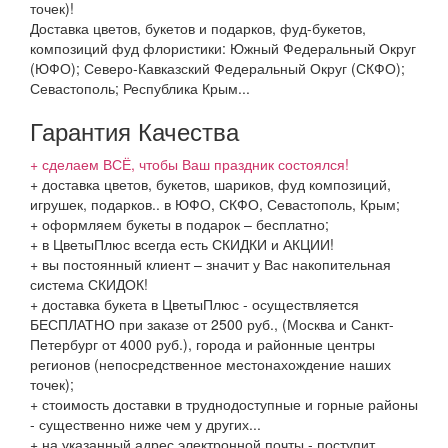
точек)!
Доставка цветов, букетов и подарков, фуд-букетов,
композиций фуд флористики: Южный Федеральный Округ
(ЮФО); Северо-Кавказский Федеральный Округ (СКФО);
Севастополь; Республика Крым...
Гарантия Качества
+ сделаем ВСЁ, чтобы Ваш праздник состоялся!
+ доставка цветов, букетов, шариков, фуд композиций,
игрушек, подарков.. в ЮФО, СКФО, Севастополь, Крым;
+ оформляем букеты в подарок – бесплатно;
+ в ЦветыПлюс всегда есть СКИДКИ и АКЦИИ!
+ вы постоянный клиент – значит у Вас накопительная
система СКИДОК!
+ доставка букета в ЦветыПлюс - осуществляется
БЕСПЛАТНО при заказе от 2500 руб., (Москва и Санкт-
Петербург от 4000 руб.), города и районные центры
регионов (непосредственное местонахождение наших
точек);
+ стоимость доставки в труднодоступные и горные районы
- существенно ниже чем у других...
+ на указанный адрес электронной почты,- поступит