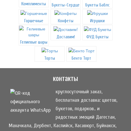
Комплименты
Букеты-Сердце
Букеты Баблс
Горшечные
Конфеты
Игрушки
Доставим!
ФУД Букеты
Гелиевые шары
Торты
Бенто Торт
контакты
круглосуточный заказ,
бесплатная доставка: цветов,
букетов, подарков.. и
радостных эмоций Дагестан,
Махачкала, Дербент, Каспийск, Хасавюрт, Буйнакск,