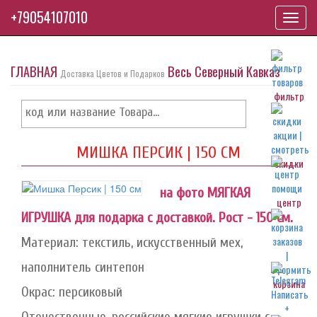
+79054107010
Toggl
navig
ГЛАВНАЯ
Весь Северный Кавказ
Доставка Цветов и Подарков
фильтр
МИШКА ПЕРСИК | 150 CМ
скидки
на фото МЯГКАЯ
центр
ИГРУШКА для подарка с доставкой. Рост - 150 см.
Материал: текстиль, искусственный мех,
наполнитель синтепон
корзина
Окрас: персиковый
Отечественные, российские мягкие игрушки с