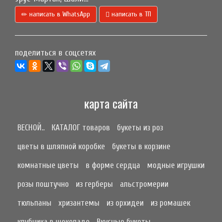
написать в WhatsApp
написать в ТП
поделиться в соцсетях
карта сайта
ВЕСНОЙ..
КАТАЛОГ товаров
букеты из роз
цветы в шляпной коробке
букеты в корзине
комнатные цветы
в форме сердца
модные игрушки
розы поштучно
из герберы
альстромерии
тюльпаны
хризантемы
из орхидеи
из ромашек
клубника в шоколаде
Вкусные букеты