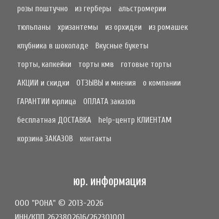
розы поштучно
из герберы
альстромерии
тюльпаны
хризантемы
из орхидеи
из ромашек
клубника в шоколаде
Вкусные букеты
торты, капкейки
торты кмв
готовые торты
АКЦИИ и скидки
ОТЗЫВЫ и мнения
о компании
ГАРАНТИИ юрлица
ОПЛАТА заказов
бесплатная ДОСТАВКА
help-центр КЛИЕНТАМ
корзина ЗАКАЗОВ
контакты
юр. информация
ООО "РОНА" © 2013-2026
ИНН/КПП 2623802616/262301001