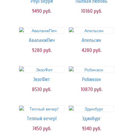
Роуз Берри
Пылкая любовь
9490
руб.
10360
руб.
АваланжПич
Апельсин
9280
руб.
4280
руб.
ЭкзоФит
Робинзон
8530
руб.
10870
руб.
Теплый вечер!
Эдинбург
7450
руб.
9340
руб.