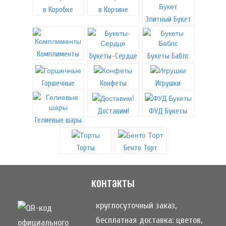
в Коробке
в Корзине
Элитный Букет
Комплименты
Букеты-Сердце
Букеты Баблс
Горшечные
Конфеты
Игрушки
Доставим!
ФУД Букеты
Гелиевые шары
Торты
Бенто Торт
контакты
круглосуточный заказ,
бесплатная доставка: цветов,