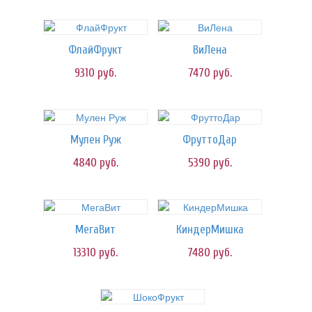
ФлайФрукт
ВиЛена
9310
руб.
7470
руб.
Мулен Руж
ФруттоДар
4840
руб.
5390
руб.
МегаВит
КиндерМишка
13310
руб.
7480
руб.