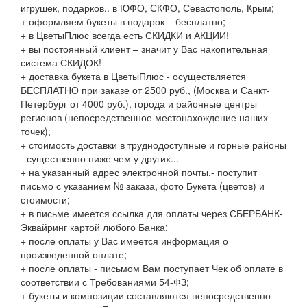
игрушек, подарков.. в ЮФО, СКФО, Севастополь, Крым;
+ оформляем букеты в подарок – бесплатно;
+ в ЦветыПлюс всегда есть СКИДКИ и АКЦИИ!
+ вы постоянный клиент – значит у Вас накопительная
система СКИДОК!
+ доставка букета в ЦветыПлюс - осуществляется
БЕСПЛАТНО при заказе от 2500 руб., (Москва и Санкт-
Петербург от 4000 руб.), города и районные центры
регионов (непосредственное местонахождение наших
точек);
+ стоимость доставки в труднодоступные и горные районы
- существенно ниже чем у других...
+ на указанный адрес электронной почты,- поступит
письмо с указанием № заказа, фото Букета (цветов) и
стоимости;
+ в письме имеется ссылка для оплаты через СБЕРБАНК-
Эквайринг картой любого Банка;
+ после оплаты у Вас имеется информация о
произведенной оплате;
+ после оплаты - письмом Вам поступает Чек об оплате в
соответствии с Требованиями 54-ФЗ;
+ букеты и композиции составляются непосредственно