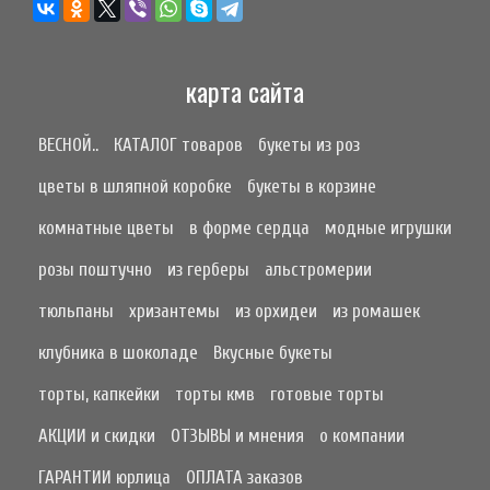
карта сайта
ВЕСНОЙ..
КАТАЛОГ товаров
букеты из роз
цветы в шляпной коробке
букеты в корзине
комнатные цветы
в форме сердца
модные игрушки
розы поштучно
из герберы
альстромерии
тюльпаны
хризантемы
из орхидеи
из ромашек
клубника в шоколаде
Вкусные букеты
торты, капкейки
торты кмв
готовые торты
АКЦИИ и скидки
ОТЗЫВЫ и мнения
о компании
ГАРАНТИИ юрлица
ОПЛАТА заказов