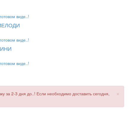
готовом виде..!
 МЕЛОДИ
готовом виде..!
МИНИ
готовом виде..!
×
 за 2-3 дня до..! Если необходимо доставить сегодня,