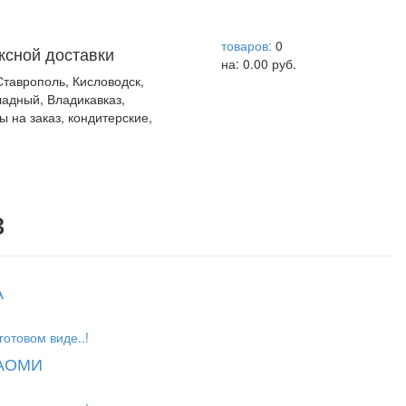
help центр
товаров:
0
ксной доставки
на:
0.00
руб.
Ставрополь, Кисловодск,
ладный, Владикавказ,
ы на заказ, кондитерские,
з
А
готовом виде..!
НАОМИ