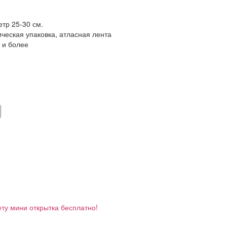
етр 25-30 см.
еская упаковка, атласная лента
й и более
ету мини открытка бесплатно!