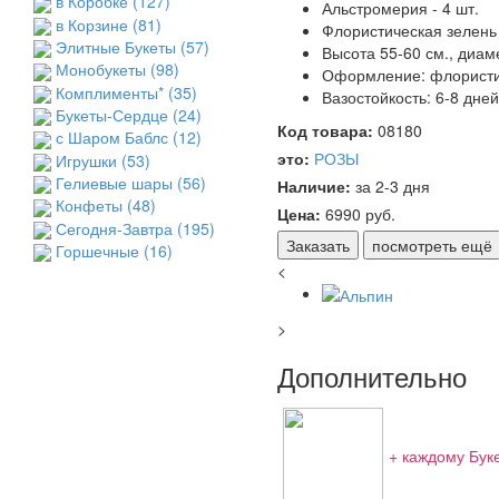
в Коробке
(127)
Альстромерия - 4 шт.
в Корзине
(81)
Флористическая зелень
Элитные Букеты
(57)
Высота 55-60 см., диам
Монобукеты
(98)
Оформление: флористич
Комплименты*
(35)
Вазостойкость: 6-8 дне
Букеты-Сердце
(24)
Код товара:
08180
с Шаром Баблс
(12)
это:
РОЗЫ
Игрушки
(53)
Гелиевые шары
(56)
Наличие:
за 2-3 дня
Конфеты
(48)
Цена:
6990
руб.
Сегодня-Завтра
(195)
Заказать
посмотреть ещё
Горшечные
(16)
<
>
Дополнительно
+ каждому Бук