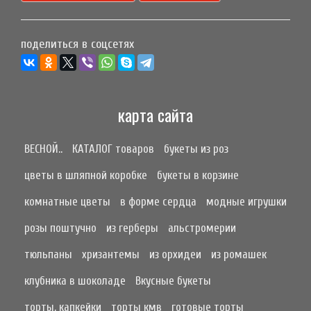
поделиться в соцсетях
карта сайта
ВЕСНОЙ..
КАТАЛОГ товаров
букеты из роз
цветы в шляпной коробке
букеты в корзине
комнатные цветы
в форме сердца
модные игрушки
розы поштучно
из герберы
альстромерии
тюльпаны
хризантемы
из орхидеи
из ромашек
клубника в шоколаде
Вкусные букеты
торты, капкейки
торты кмв
готовые торты