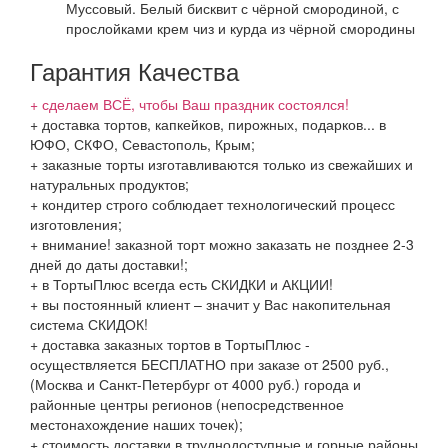
Муссовый. Белый бисквит с чёрной смородиной, с
прослойками крем чиз и курда из чёрной смородины
Гарантия Качества
+ сделаем ВСЁ, чтобы Ваш праздник состоялся!
+ доставка тортов, капкейков, пирожных, подарков... в
ЮФО, СКФО, Севастополь, Крым;
+ заказные торты изготавливаются только из свежайших и
натуральных продуктов;
+ кондитер строго соблюдает технологический процесс
изготовления;
+ внимание! заказной торт можно заказать не позднее 2-3
дней до даты доставки!;
+ в ТортыПлюс всегда есть СКИДКИ и АКЦИИ!
+ вы постоянный клиент – значит у Вас накопительная
система СКИДОК!
+ доставка заказных тортов в ТортыПлюс -
осуществляется БЕСПЛАТНО при заказе от 2500 руб.,
(Москва и Санкт-Петербург от 4000 руб.) города и
районные центры регионов (непосредственное
местонахождение наших точек);
+ стоимость доставки в труднодоступные и горные районы