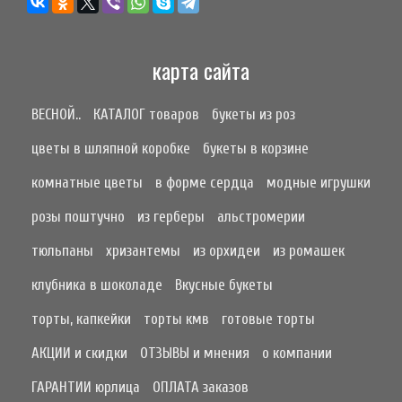
карта сайта
ВЕСНОЙ..
КАТАЛОГ товаров
букеты из роз
цветы в шляпной коробке
букеты в корзине
комнатные цветы
в форме сердца
модные игрушки
розы поштучно
из герберы
альстромерии
тюльпаны
хризантемы
из орхидеи
из ромашек
клубника в шоколаде
Вкусные букеты
торты, капкейки
торты кмв
готовые торты
АКЦИИ и скидки
ОТЗЫВЫ и мнения
о компании
ГАРАНТИИ юрлица
ОПЛАТА заказов