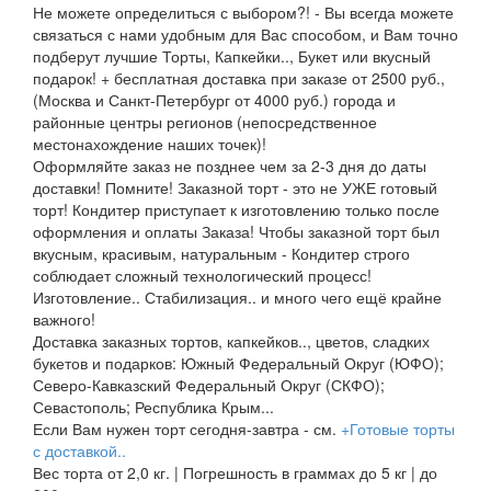
Не можете определиться с выбором?! - Вы всегда можете
связаться с нами удобным для Вас способом, и Вам точно
подберут лучшие Торты, Капкейки.., Букет или вкусный
подарок! + бесплатная доставка при заказе от 2500 руб.,
(Москва и Санкт-Петербург от 4000 руб.) города и
районные центры регионов (непосредственное
местонахождение наших точек)!
Оформляйте заказ не позднее чем за 2-3 дня до даты
доставки! Помните! Заказной торт - это не УЖЕ готовый
торт! Кондитер приступает к изготовлению только после
оформления и оплаты Заказа! Чтобы заказной торт был
вкусным, красивым, натуральным - Кондитер строго
соблюдает сложный технологический процесс!
Изготовление.. Стабилизация.. и много чего ещё крайне
важного!
Доставка заказных тортов, капкейков.., цветов, сладких
букетов и подарков: Южный Федеральный Округ (ЮФО);
Северо-Кавказский Федеральный Округ (СКФО);
Севастополь; Республика Крым...
Если Вам нужен торт сегодня-завтра - см.
+Готовые торты
с доставкой..
Вес торта от 2,0 кг. | Погрешность в граммах до 5 кг | до