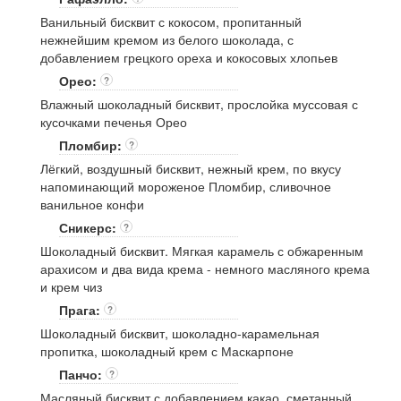
Ванильный бисквит с кокосом, пропитанный
нежнейшим кремом из белого шоколада, с
добавлением грецкого ореха и кокосовых хлопьев
Орео:
?
Влажный шоколадный бисквит, прослойка муссовая с
кусочками печенья Орео
Пломбир:
?
Лёгкий, воздушный бисквит, нежный крем, по вкусу
напоминающий мороженое Пломбир, сливочное
ванильное конфи
Сникерс:
?
Шоколадный бисквит. Мягкая карамель с обжаренным
арахисом и два вида крема - немного масляного крема
и крем чиз
Прага:
?
Шоколадный бисквит, шоколадно-карамельная
пропитка, шоколадный крем с Маскарпоне
Панчо:
?
Масляный бисквит с добавлением какао, сметанный