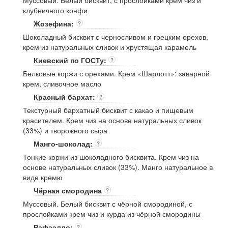
Муссовый. Белый бисквит, с прослойками крем чиз и
клубничного конфи
Жозефина:
?
Шоколадный бисквит с черносливом и грецким орехов,
крем из натуральных сливок и хрустящая карамель
Киевский по ГОСТу:
?
Белковые коржи с орехами. Крем «Шарлотт»: заварной
крем, сливочное масло
Красный бархат:
?
Текстурный бархатный бисквит с какао и пищевым
красителем. Крем чиз на основе натуральных сливок
(33%) и творожного сыра
Манго-шоколад:
?
Тонкие коржи из шоколадного бисквита. Крем чиз на
основе натуральных сливок (33%). Манго натуральное в
виде кремю
Чёрная смородина
?
Муссовый. Белый бисквит с чёрной смородиной, с
прослойками крем чиз и курда из чёрной смородины
Рафаэлло:
?