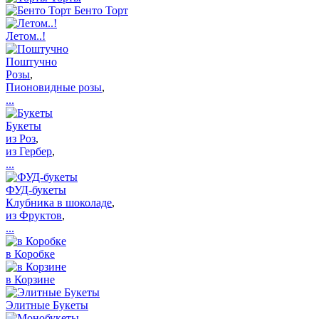
Бенто Торт
Летом..!
Поштучно
Розы
,
Пионовидные розы
,
...
Букеты
из Роз
,
из Гербер
,
...
ФУД-букеты
Клубника в шоколаде
,
из Фруктов
,
...
в Коробке
в Корзине
Элитные Букеты