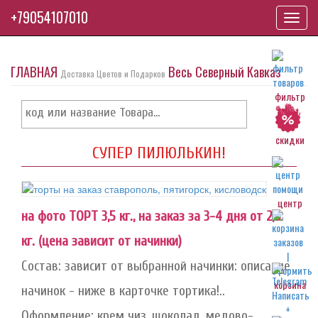
+79054107010
Toggl
navig
ГЛАВНАЯ
Весь Северный Кавказ
Доставка Цветов и Подарков
фильтр
скидки
СУПЕР ПИЛЮЛЬКИН!
центр
на фото ТОРТ 3,5 кг., на заказ за 3-4 дня от 2,0
кг. (цена зависит от начинки)
Состав: зависит от выбранной начинки: описание
корзина
начинок - ниже в карточке тортика!..
Оформление: крем чиз, шоколад, медово-