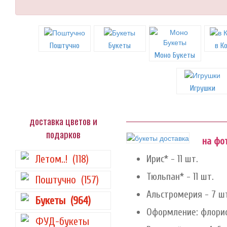
Поштучно
Букеты
в К
Моно Букеты
Игрушки
доставка цветов и
подарков
на фот
Летом..!
(118)
Ирис* - 11 шт.
Тюльпан* - 11 шт.
Поштучно
(157)
Альстромерия - 7 ш
Букеты
(964)
Оформление: флорис
ФУД-букеты