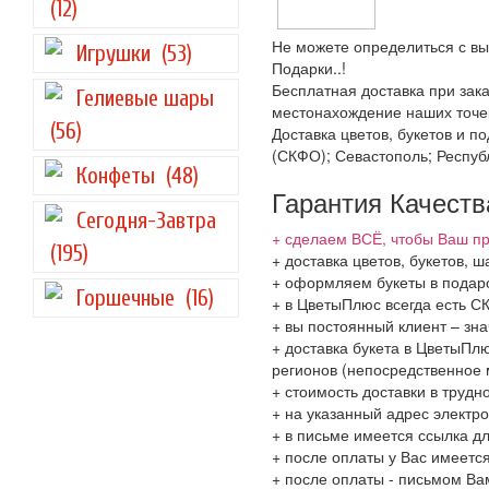
(12)
Не можете определиться с вы
Игрушки
(53)
Подарки..!
Бесплатная доставка при зака
Гелиевые шары
местонахождение наших точек
(56)
Доставка цветов, букетов и 
(СКФО); Севастополь; Респуб
Конфеты
(48)
Гарантия Качеств
Сегодня-Завтра
+ сделаем ВСЁ, чтобы Ваш пр
(195)
+ доставка цветов, букетов, 
+ оформляем букеты в подаро
Горшечные
(16)
+ в ЦветыПлюс всегда есть 
+ вы постоянный клиент – зн
+ доставка букета в ЦветыПлю
регионов (непосредственное 
+ стоимость доставки в трудн
+ на указанный адрес электро
+ в письме имеется ссылка д
+ после оплаты у Вас имеетс
+ после оплаты - письмом Ва