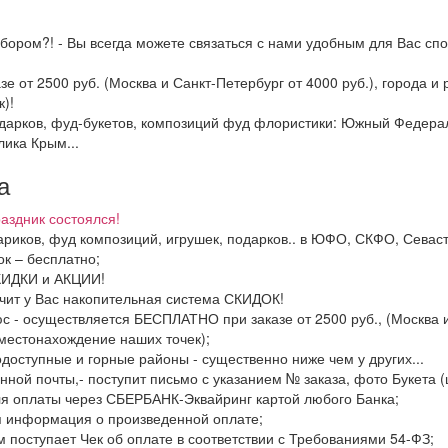
бором?! - Вы всегда можете связаться с нами удобным для Вас спо
зе от 2500 руб. (Москва и Санкт-Петербург от 4000 руб.), города 
)!
подарков, фуд-букетов, композиций фуд флористики: Южный Федер
лика Крым...
а
аздник состоялся!
шариков, фуд композиций, игрушек, подарков.. в ЮФО, СКФО, Севас
к – бесплатно;
СКИДКИ и АКЦИИ!
ачит у Вас накопительная система СКИДОК!
с - осуществляется БЕСПЛАТНО при заказе от 2500 руб., (Москва и
местонахождение наших точек);
одоступные и горные районы - существенно ниже чем у других...
нной почты,- поступит письмо с указанием № заказа, фото Букета (
ля оплаты через СБЕРБАНК-Эквайринг картой любого Банка;
я информация о произведенной оплате;
м поступает Чек об оплате в соответствии с Требованиями 54-ФЗ;