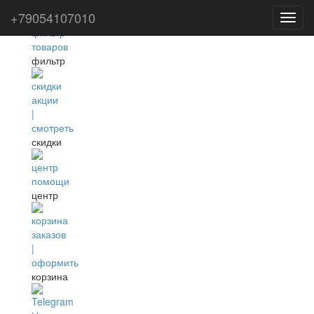
+79054107010
Toggl
navig
фильтр
скидки
центр
корзина