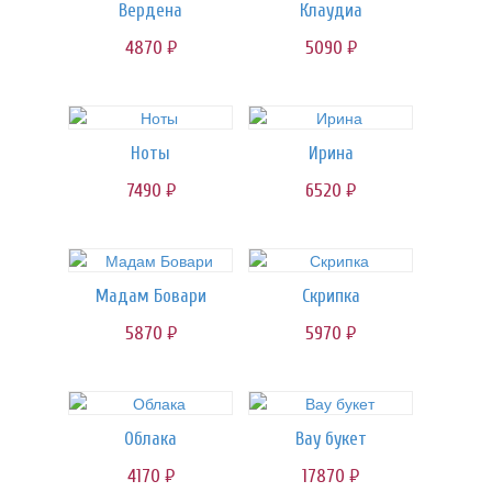
Вердена
Клаудиа
4870
5090
руб.
руб.
Ноты
Ирина
7490
6520
руб.
руб.
Мадам Бовари
Скрипка
5870
5970
руб.
руб.
Облака
Вау букет
4170
17870
руб.
руб.