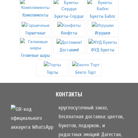
Комплименты
Букеты-Сердце
Букеты Баблс
Горшечные
Конфеты
Игрушки
Доставим!
ФУД Букеты
Гелиевые шары
Торты
Бенто Торт
контакты
круглосуточный заказ,
бесплатная доставка: цветов,
букетов, подарков.. и
радостных эмоций Дагестан,