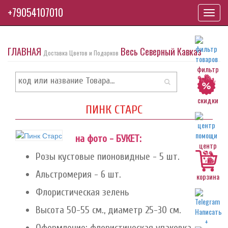
+79054107010
Toggl
navig
ГЛАВНАЯ
Весь Северный Кавказ
Доставка Цветов и Подарков
фильтр
скидки
ПИНК СТАРС
на фото - БУКЕТ:
центр
Розы кустовые пионовидные - 5 шт.
Альстромерия - 6 шт.
корзина
Флористическая зелень
Высота 50-55 см., диаметр 25-30 см.
Оформление: флористическая упаковка,