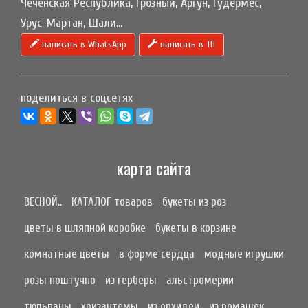
Чеченская Республика, Грозный, Аргун, Гудермес,
Урус-Мартан, Шали...
написать в WhatsApp
написать в ТП
поделиться в соцсетях
карта сайта
ВЕСНОЙ..
КАТАЛОГ товаров
букеты из роз
цветы в шляпной коробке
букеты в корзине
комнатные цветы
в форме сердца
модные игрушки
розы поштучно
из герберы
альстромерии
тюльпаны
хризантемы
из орхидеи
из ромашек