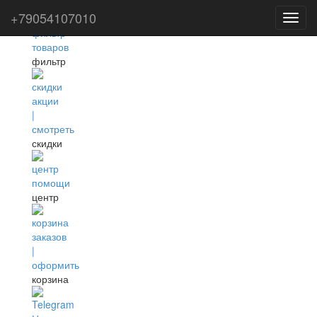
+79054107010
Toggl
navig
фильтр
скидки
центр
корзина