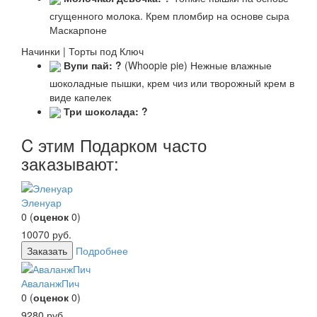
сгущенного молока. Крем пломбир на основе сыра
Маскарпоне
Начинки | Торты под Ключ
Вупи пай:
?
(Whoopie pie) Нежные влажные
шоколадные пышки, крем чиз или творожный крем в
виде капелек
Три шоколада:
?
C этим Подарком часто
заказывают:
Эленуар
0
(
оценок
0
)
10070
руб.
Заказать
Подробнее
АваланжПич
0
(
оценок
0
)
9280
руб.