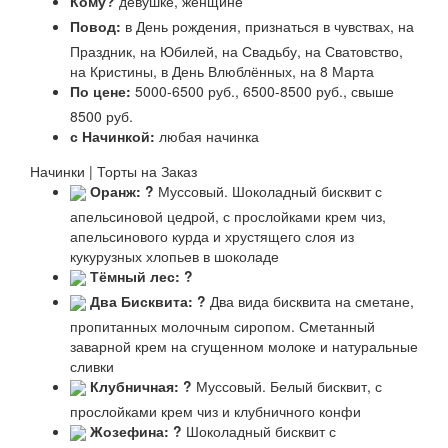
Кому?
девушке, женщине
Повод:
в День рождения, признаться в чувствах, на
Праздник, на Юбилей, на Свадьбу, на Сватовство,
на Кристины, в День Влюблённых, на 8 Марта
По цене:
5000-6500 руб., 6500-8500 руб., свыше
8500 руб.
с Начинкой:
любая начинка
Начинки | Торты на Заказ
Оранж:
?
Муссовый. Шоколадный бисквит с
апельсиновой цедрой, с прослойками крем чиз,
апельсинового курда и хрустящего слоя из
кукурузных хлопьев в шоколаде
Тёмный лес:
?
Два Бисквита:
?
Два вида бисквита на сметане,
пропитанных молочным сиропом. Сметанный
заварной крем на сгущенном молоке и натуральные
сливки
Клубничная:
?
Муссовый. Белый бисквит, с
прослойками крем чиз и клубничного конфи
Жозефина:
?
Шоколадный бисквит с