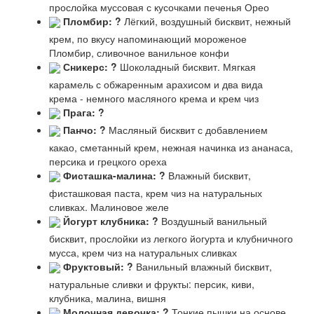
прослойка муссовая с кусочками печенья Орео
Пломбир:
?
Лёгкий, воздушный бисквит, нежный
крем, по вкусу напоминающий мороженое
Пломбир, сливочное ванильное конфи
Сникерс:
?
Шоколадный бисквит. Мягкая
карамель с обжаренным арахисом и два вида
крема - немного масляного крема и крем чиз
Прага:
?
Панчо:
?
Масляный бисквит с добавлением
какао, сметанный крем, нежная начинка из ананаса,
персика и грецкого ореха
Фисташка-малина:
?
Влажный бисквит,
фисташковая паста, крем чиз на натуральных
сливках. Малиновое желе
Йогурт клубника:
?
Воздушный ванильный
бисквит, прослойки из легкого йогурта и клубничного
мусса, крем чиз на натуральных сливках
Фруктовый:
?
Ванильный влажный бисквит,
натуральные сливки и фрукты: персик, киви,
клубника, малина, вишня
Молочная девочка:
?
Тонкие пышки на основе