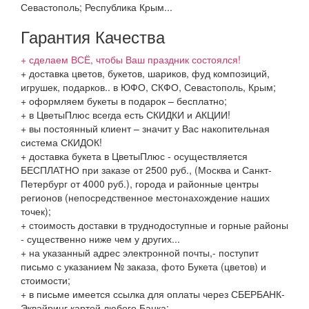
Севастополь; Республика Крым...
Гарантия Качества
+ сделаем ВСЁ, чтобы Ваш праздник состоялся!
+ доставка цветов, букетов, шариков, фуд композиций,
игрушек, подарков.. в ЮФО, СКФО, Севастополь, Крым;
+ оформляем букеты в подарок – бесплатно;
+ в ЦветыПлюс всегда есть СКИДКИ и АКЦИИ!
+ вы постоянный клиент – значит у Вас накопительная
система СКИДОК!
+ доставка букета в ЦветыПлюс - осуществляется
БЕСПЛАТНО при заказе от 2500 руб., (Москва и Санкт-
Петербург от 4000 руб.), города и районные центры
регионов (непосредственное местонахождение наших
точек);
+ стоимость доставки в труднодоступные и горные районы
- существенно ниже чем у других...
+ на указанный адрес электронной почты,- поступит
письмо с указанием № заказа, фото Букета (цветов) и
стоимости;
+ в письме имеется ссылка для оплаты через СБЕРБАНК-
Эквайринг картой любого Банка;