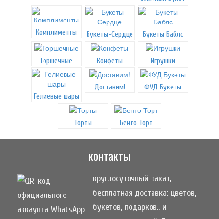
Комплименты
Букеты-Сердце
Букеты Баблс
Горшечные
Конфеты
Игрушки
Доставим!
ФУД Букеты
Гелиевые шары
Торты
Бенто Торт
контакты
круглосуточный заказ,
бесплатная доставка: цветов,
букетов, подарков.. и