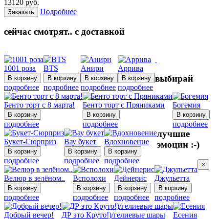
13120
руб.
Подробнее
Заказать
сейчас смотрят.. с доставкой
1001 роза
BTS
Анири
Аррива
выбирай
подробнее
подробнее
подробнее
подробнее
Бенто торт с 8 марта!
Бенто торт с Пряниками
Богемия
подробнее
подробнее
подробнее
лучшие
Букет-Сюрприз
Вау букет
Вдохновение
эмоции :-)
подробнее
подробнее
подробнее
×
Велюр в зелёном..
Всполохи
Дейнерис
Джульетта
подробнее
подробнее
подробнее
подробнее
Добрый вечер!
ДР это Круто!)/гелиевые шары
Есения