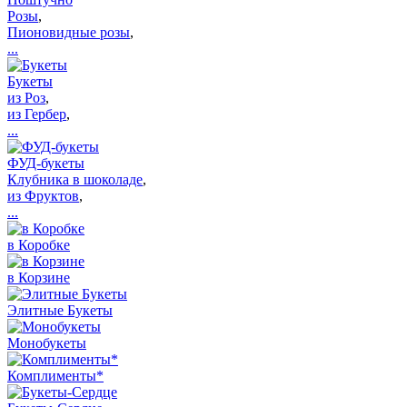
Розы
,
Пионовидные розы
,
...
Букеты
из Роз
,
из Гербер
,
...
ФУД-букеты
Клубника в шоколаде
,
из Фруктов
,
...
в Коробке
в Корзине
Элитные Букеты
Монобукеты
Комплименты*