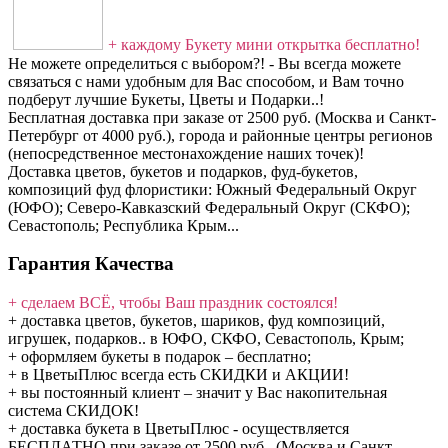
+ каждому Букету мини открытка бесплатно!
Не можете определиться с выбором?! - Вы всегда можете
связаться с нами удобным для Вас способом, и Вам точно
подберут лучшие Букеты, Цветы и Подарки..!
Бесплатная доставка при заказе от 2500 руб. (Москва и Санкт-
Петербург от 4000 руб.), города и районные центры регионов
(непосредственное местонахождение наших точек)!
Доставка цветов, букетов и подарков, фуд-букетов,
композиций фуд флористики: Южный Федеральный Округ
(ЮФО); Северо-Кавказский Федеральный Округ (СКФО);
Севастополь; Республика Крым...
Гарантия Качества
+ сделаем ВСЁ, чтобы Ваш праздник состоялся!
+ доставка цветов, букетов, шариков, фуд композиций,
игрушек, подарков.. в ЮФО, СКФО, Севастополь, Крым;
+ оформляем букеты в подарок – бесплатно;
+ в ЦветыПлюс всегда есть СКИДКИ и АКЦИИ!
+ вы постоянный клиент – значит у Вас накопительная
система СКИДОК!
+ доставка букета в ЦветыПлюс - осуществляется
БЕСПЛАТНО при заказе от 2500 руб., (Москва и Санкт-