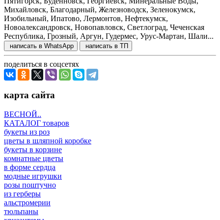
Пятигорск, Будённовск, Георгиевск, Минеральные Воды,
Михайловск, Благодарный, Железноводск, Зеленокумск,
Изобильный, Ипатово, Лермонтов, Нефтекумск,
Новоалександровск, Новопавловск, Светлоград, Чеченская
Республика, Грозный, Аргун, Гудермес, Урус-Мартан, Шали...
написать в WhatsApp
написать в ТП
поделиться в соцсетях
карта сайта
ВЕСНОЙ..
КАТАЛОГ товаров
букеты из роз
цветы в шляпной коробке
букеты в корзине
комнатные цветы
в форме сердца
модные игрушки
розы поштучно
из герберы
альстромерии
тюльпаны