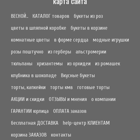
карта сайта
ВЕСНОЙ..
КАТАЛОГ товаров
букеты из роз
цветы в шляпной коробке
букеты в корзине
комнатные цветы
в форме сердца
модные игрушки
розы поштучно
из герберы
альстромерии
тюльпаны
хризантемы
из орхидеи
из ромашек
клубника в шоколаде
Вкусные букеты
торты, капкейки
торты кмв
готовые торты
АКЦИИ и скидки
ОТЗЫВЫ и мнения
о компании
ГАРАНТИИ юрлица
ОПЛАТА заказов
бесплатная ДОСТАВКА
help-центр КЛИЕНТАМ
корзина ЗАКАЗОВ
контакты