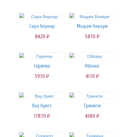
Сара Бернар
Мадам Бовари
8420
5870
руб.
руб.
Скрипка
Облака
5970
4170
руб.
руб.
Вау букет
Тринити
17870
4380
руб.
руб.