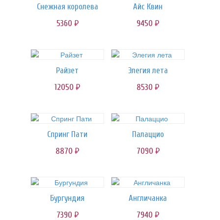
Снежная королева
Айс Квин
5360
9450
руб.
руб.
Райзет
Элегия лета
12050
8530
руб.
руб.
Спринг Пати
Палаццио
8870
7090
руб.
руб.
Бургундия
Англичанка
7390
7940
руб.
руб.