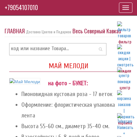
+79054107010
Toggl
navig
ГЛАВНАЯ
Весь Северный Кавказ
Доставка Цветов и Подарков
фильтр
МАЙ МЕЛОДИ
скидки
на фото - БУКЕТ:
центр
Пионовидная кустовая роза - 17 веток
Оформление: флористическая упаковка
лента
корзина
Высота 55-60 см., диаметр 35-40 см.
Вазостойкость: 6-8 дней и более