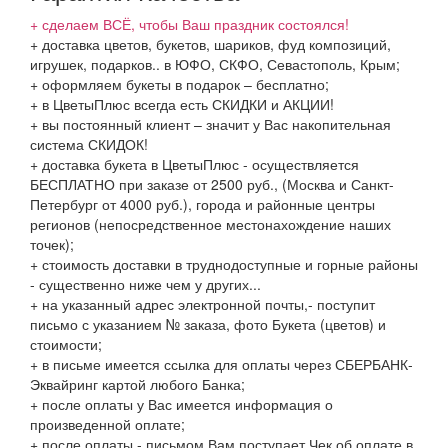
+ сделаем ВСЁ, чтобы Ваш праздник состоялся!
+ доставка цветов, букетов, шариков, фуд композиций,
игрушек, подарков.. в ЮФО, СКФО, Севастополь, Крым;
+ оформляем букеты в подарок – бесплатно;
+ в ЦветыПлюс всегда есть СКИДКИ и АКЦИИ!
+ вы постоянный клиент – значит у Вас накопительная
система СКИДОК!
+ доставка букета в ЦветыПлюс - осуществляется
БЕСПЛАТНО при заказе от 2500 руб., (Москва и Санкт-
Петербург от 4000 руб.), города и районные центры
регионов (непосредственное местонахождение наших
точек);
+ стоимость доставки в труднодоступные и горные районы
- существенно ниже чем у других...
+ на указанный адрес электронной почты,- поступит
письмо с указанием № заказа, фото Букета (цветов) и
стоимости;
+ в письме имеется ссылка для оплаты через СБЕРБАНК-
Эквайринг картой любого Банка;
+ после оплаты у Вас имеется информация о
произведенной оплате;
+ после оплаты - письмом Вам поступает Чек об оплате в