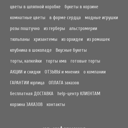
цветы в шляпной коробке
букеты в корзине
комнатные цветы
в форме сердца
модные игрушки
розы поштучно
из герберы
альстромерии
тюльпаны
хризантемы
из орхидеи
из ромашек
клубника в шоколаде
Вкусные букеты
торты, капкейки
торты кмв
готовые торты
АКЦИИ и скидки
ОТЗЫВЫ и мнения
о компании
ГАРАНТИИ юрлица
ОПЛАТА заказов
бесплатная ДОСТАВКА
help-центр КЛИЕНТАМ
корзина ЗАКАЗОВ
контакты