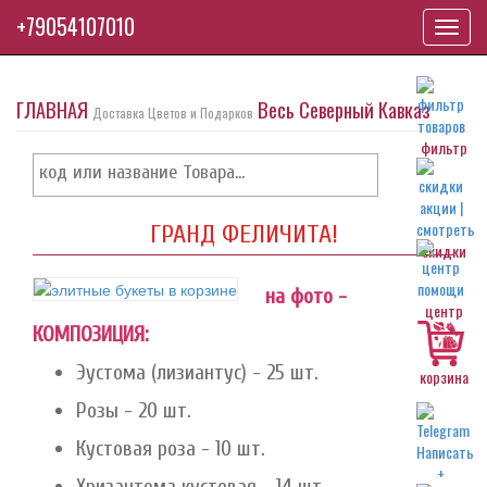
+79054107010
Toggl
navig
ГЛАВНАЯ
Весь Северный Кавказ
Доставка Цветов и Подарков
фильтр
ГРАНД ФЕЛИЧИТА!
скидки
на фото -
центр
КОМПОЗИЦИЯ:
Эустома (лизиантус) - 25 шт.
корзина
Розы - 20 шт.
Кустовая роза - 10 шт.
Хризантема кустовая - 14 шт.