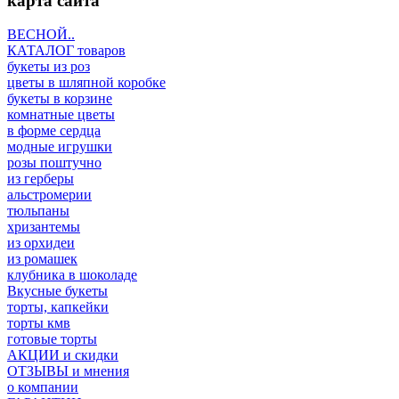
карта сайта
ВЕСНОЙ..
КАТАЛОГ товаров
букеты из роз
цветы в шляпной коробке
букеты в корзине
комнатные цветы
в форме сердца
модные игрушки
розы поштучно
из герберы
альстромерии
тюльпаны
хризантемы
из орхидеи
из ромашек
клубника в шоколаде
Вкусные букеты
торты, капкейки
торты кмв
готовые торты
АКЦИИ и скидки
ОТЗЫВЫ и мнения
о компании