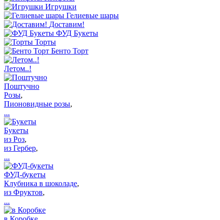
Игрушки
Гелиевые шары
Доставим!
ФУД Букеты
Торты
Бенто Торт
Летом..!
Поштучно
Розы
,
Пионовидные розы
,
...
Букеты
из Роз
,
из Гербер
,
...
ФУД-букеты
Клубника в шоколаде
,
из Фруктов
,
...
в Коробке