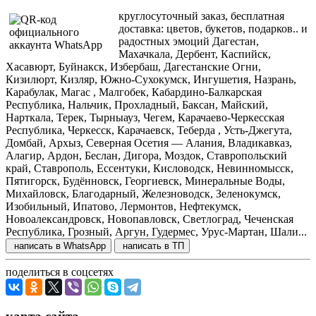
круглосуточный заказ, бесплатная
доставка: цветов, букетов, подарков.. и
радостных эмоций Дагестан,
Махачкала, Дербент, Каспийск,
Хасавюрт, Буйнакск, Избербаш, Дагестанские Огни,
Кизилюрт, Кизляр, Южно-Сухокумск, Ингушетия, Назрань,
Карабулак, Магас , Малгобек, Кабардино-Балкарская
Республика, Нальчик, Прохладный, Баксан, Майский,
Нарткала, Терек, Тырныауз, Чегем, Карачаево-Черкесская
Республика, Черкесск, Карачаевск, Теберда , Усть-Джегута,
Домбай, Архыз, Северная Осетия — Алания, Владикавказ,
Алагир, Ардон, Беслан, Дигора, Моздок, Ставропольский
край, Ставрополь, Ессентуки, Кисловодск, Невинномысск,
Пятигорск, Будённовск, Георгиевск, Минеральные Воды,
Михайловск, Благодарный, Железноводск, Зеленокумск,
Изобильный, Ипатово, Лермонтов, Нефтекумск,
Новоалександровск, Новопавловск, Светлоград, Чеченская
Республика, Грозный, Аргун, Гудермес, Урус-Мартан, Шали...
написать в WhatsApp
написать в ТП
поделиться в соцсетях