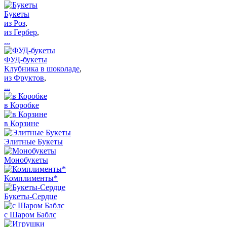
Букеты
из Роз
,
из Гербер
,
...
ФУД-букеты
Клубника в шоколаде
,
из Фруктов
,
...
в Коробке
в Корзине
Элитные Букеты
Монобукеты
Комплименты*
Букеты-Сердце
с Шаром Баблс