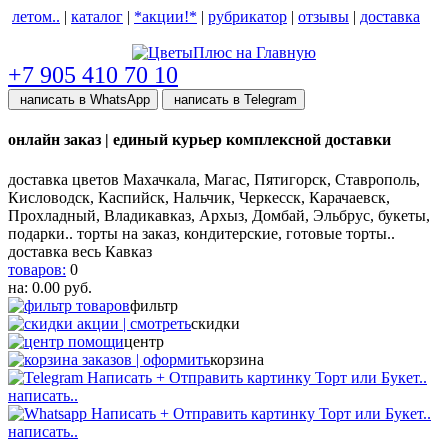
летом..
|
каталог
|
*акции!*
|
рубрикатор
|
отзывы
|
доставка
help центр
+7 905 410 70 10
написать в WhatsApp
написать в Telegram
онлайн заказ | единый курьер комплексной доставки
доставка цветов Махачкала, Магас, Пятигорск, Ставрополь,
Кисловодск, Каспийск, Нальчик, Черкесск, Карачаевск,
Прохладный, Владикавказ, Архыз, Домбай, Эльбрус, букеты,
подарки.. торты на заказ, кондитерские, готовые торты..
доставка весь Кавказ
товаров:
0
на:
0.00
руб.
фильтр
скидки
центр
корзина
написать..
написать..