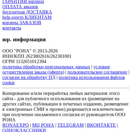
ГАРАНТИИ юрлица
ОПЛАТА заказов
бесплатная ДОСТАВКА
help-центр КЛИЕНТАМ
корзина ЗАКАЗОВ
контакты
юр. информация
ООО "РОНА" © 2013-2026
ИНН/КПП 2623802616/262301001
ОГРН 1132651012394
политика обработки персональных данных
|
условия
осуществления заказа (оферта)
|
пользовательское соглашение
|
согласие на обработку ПД
|
политика использования файлов
cookie
Копирование и/или переработка любых материалов этого
сайта - для публичного использования их (размещение на
других сайтах, публикации в печатных изданиях, размещение
в электронных СМИ и прочие) разрешается исключительно
при получении письменного согласия от руководителя ООО
РОНА
RONAEXPO
|
МЦ РОНА
|
TELEGRAM
|
ВКОНТАКТЕ
|
ОДНОКЛАССНИКИ