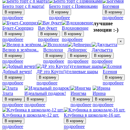
Бенто торт с 8 марта!
Бенто торт с Пряниками
Богемия
подробнее
подробнее
подробнее
лучшие
Букет-Сюрприз
Вау букет
Вдохновение
эмоции :-)
подробнее
подробнее
подробнее
×
Велюр в зелёном..
Всполохи
Дейнерис
Джульетта
подробнее
подробнее
подробнее
подробнее
Добрый вечер!
ДР это Круто!)/гелиевые шары
Есения
подробнее
подробнее
подробнее
Злата
Идеальный подарок!
Инигма
Ирина
подробнее
подробнее
подробнее
подробнее
Клубника в шоколаде-12 шт.
Клубника в шоколаде-16 шт.
подробнее
подробнее