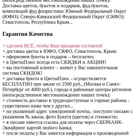
(непосредственное местонахождение наших точек)!
Доставка цветов, букетов и подарков, фуд-букетов,
композиций фуд флористики: Южный Федеральный Округ
(ЮФО); Северо-Кавказский Федеральный Округ (СКФО);
Севастополь; Республика Крым...
Гарантия Качества
+ сделаем ВСЁ, чтобы Ваш праздник состоялся!
+ доставка цветы в ЮФО, СКФО, Севастополь, Крым;
+ оформляем букеты в подарок – бесплатно;
+ в ЦветыПлюс всегда есть СКИДКИ и АКЦИИ!
+ вы постоянный клиент – значит у Вас накопительная
система СКИДОК!
+ доставка букета в ЦветыПлюс - осуществляется
БЕСПЛАТНО при заказе от 2500 руб., (Москва и Санкт-
Петербург от 4000 руб.), города и районные центры регионов
(непосредственное местонахождение наших точек);
+ стоимость доставки в труднодоступные и горные районы -
существенно ниже чем у других...
+ на указанный адрес электронной почты,- поступит письмо с
указанием № заказа, фото Букета (цветов) и стоимости;
+ в письме имеется ссылка для оплаты через СБЕРБАНК-
Эквайринг картой любого Банка;
+ после оплаты у Вас имеется информация о произведенной