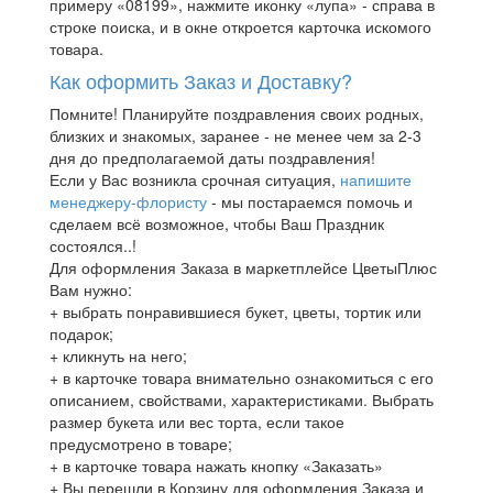
примеру «08199», нажмите иконку «лупа» - справа в
строке поиска, и в окне откроется карточка искомого
товара.
Как оформить Заказ и Доставку?
Помните! Планируйте поздравления своих родных,
близких и знакомых, заранее - не менее чем за 2-3
дня до предполагаемой даты поздравления!
Если у Вас возникла срочная ситуация,
напишите
менеджеру-флористу
- мы постараемся помочь и
сделаем всё возможное, чтобы Ваш Праздник
состоялся..!
Для оформления Заказа в маркетплейсе ЦветыПлюс
Вам нужно:
+ выбрать понравившиеся букет, цветы, тортик или
подарок;
+ кликнуть на него;
+ в карточке товара внимательно ознакомиться с его
описанием, свойствами, характеристиками. Выбрать
размер букета или вес торта, если такое
предусмотрено в товаре;
+ в карточке товара нажать кнопку «Заказать»
+ Вы перешли в Корзину для оформления Заказа и