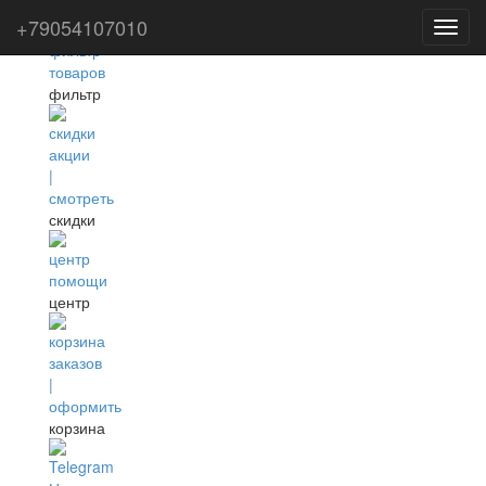
+79054107010
Toggl
navig
фильтр
скидки
центр
корзина