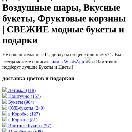
Воздушные шары, Вкусные
букеты, Фруктовые корзины
| СВЕЖИЕ модные букеты и
подарки
Не нашли желаемые Гладиолусы по цене или цвету?! - Вы
всегда можете написать
нам в WhatsApp
и Вам точно
подберут лучшие Букеты и Цветы!
доставка цветов и подарков
Летом..!
(118)
Поштучно
(157)
Букеты
(964)
ФУД-букеты
(249)
в Коробке
(127)
в Корзине
(81)
Элитные Букеты
(57)
Монобукеты
(98)