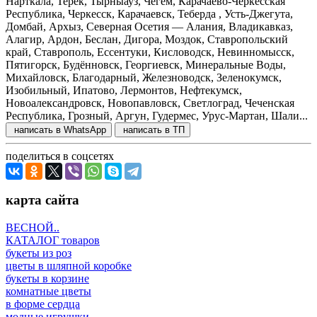
Нарткала, Терек, Тырныауз, Чегем, Карачаево-Черкесская
Республика, Черкесск, Карачаевск, Теберда , Усть-Джегута,
Домбай, Архыз, Северная Осетия — Алания, Владикавказ,
Алагир, Ардон, Беслан, Дигора, Моздок, Ставропольский
край, Ставрополь, Ессентуки, Кисловодск, Невинномысск,
Пятигорск, Будённовск, Георгиевск, Минеральные Воды,
Михайловск, Благодарный, Железноводск, Зеленокумск,
Изобильный, Ипатово, Лермонтов, Нефтекумск,
Новоалександровск, Новопавловск, Светлоград, Чеченская
Республика, Грозный, Аргун, Гудермес, Урус-Мартан, Шали...
написать в WhatsApp
написать в ТП
поделиться в соцсетях
карта сайта
ВЕСНОЙ..
КАТАЛОГ товаров
букеты из роз
цветы в шляпной коробке
букеты в корзине
комнатные цветы
в форме сердца
модные игрушки