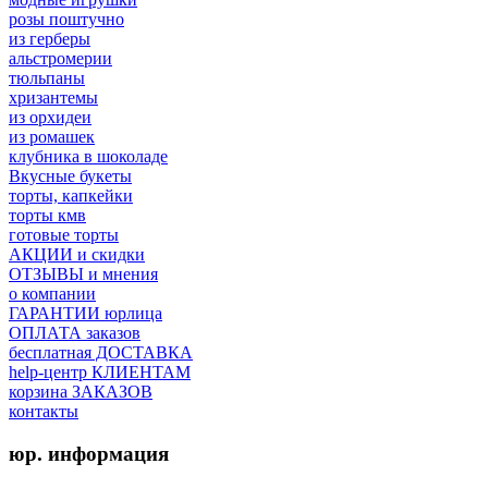
розы поштучно
из герберы
альстромерии
тюльпаны
хризантемы
из орхидеи
из ромашек
клубника в шоколаде
Вкусные букеты
торты, капкейки
торты кмв
готовые торты
АКЦИИ и скидки
ОТЗЫВЫ и мнения
о компании
ГАРАНТИИ юрлица
ОПЛАТА заказов
бесплатная ДОСТАВКА
help-центр КЛИЕНТАМ
корзина ЗАКАЗОВ
контакты
юр. информация