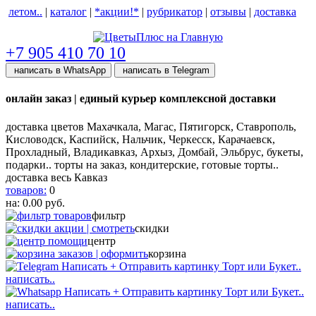
летом..
|
каталог
|
*акции!*
|
рубрикатор
|
отзывы
|
доставка
help центр
+7 905 410 70 10
написать в WhatsApp
написать в Telegram
онлайн заказ | единый курьер комплексной доставки
доставка цветов Махачкала, Магас, Пятигорск, Ставрополь,
Кисловодск, Каспийск, Нальчик, Черкесск, Карачаевск,
Прохладный, Владикавказ, Архыз, Домбай, Эльбрус, букеты,
подарки.. торты на заказ, кондитерские, готовые торты..
доставка весь Кавказ
товаров:
0
на:
0.00
руб.
фильтр
скидки
центр
корзина
написать..
написать..