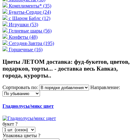
Комплименты*
(35)
Букеты-Сердце
(24)
с Шаром Баблс
(12)
Игрушки
(53)
Гелиевые шары
(56)
Конфеты
(48)
Сегодня-Завтра
(195)
Горшечные
(16)
Цветы ЛЕТОМ доставка: фуд-букетов, цветов,
подарков, торты... - доставка весь Кавказ,
города, курорты..
Сортировать по:
Направление:
Гладиолусы/микс цвет
букет
?
Упаковка цветы
?