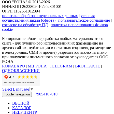
ООО "РОНА" © 2013-2026
ИНН/КПП 2623802616/262301001
ОГРН 1132651012394
политика обработки персональных данных
|
условия
осуществления заказа (оферта)
|
пользовательское соглашение
|
согласие на обработку ПД
|
политика использования файлов
cookie
Копирование и/или переработка любых материалов этого
сайта - для публичного использования их (размещение на
других сайтах, публикации в печатных изданиях, размещение
в электронных СМИ и прочие) разрешается исключительно
при получении письменного согласия от руководителя ООО
РОНА
RONAEXPO
|
МЦ РОНА
|
TELEGRAM
|
ВКОНТАКТЕ
|
ОДНОКЛАССНИКИ
Select Language
▼
+79054107010
Toggle navigation
ВЕСНОЙ..
КАТАЛОГ
HELP ЦЕНТР