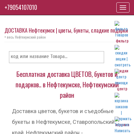
+79054107010
Toggl
navig
ДОСТАВКА Нефтекумск | цветы, букеты, сладкие подарки
+ весь Нефтекумский район
фильтр
скидки
Бесплатная доставка ЦВЕТОВ, букетов и
подарков.. в Нефтекумске, Нефтекумский
центр
район
Доставка цветов, букетов и съедобные
букеты в Нефтекумске, Ставропольский
корзина
край, Нефтекумский район -