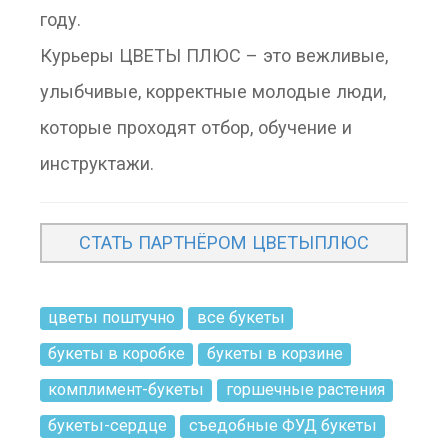
году.
Курьеры ЦВЕТЫ ПЛЮС – это вежливые,
улыбчивые, корректные молодые люди,
которые проходят отбор, обучение и
инструктажи.
СТАТЬ ПАРТНЁРОМ ЦВЕТЫПЛЮС
цветы поштучно
все букеты
букеты в коробке
букеты в корзине
комплимент-букеты
горшечные растения
букеты-сердце
съедобные ФУД букеты