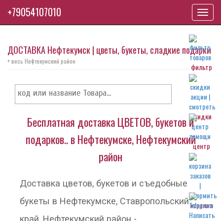
+79054107010
Toggl
navig
ДОСТАВКА Нефтекумск | цветы, букеты, сладкие подарки
+ весь Нефтекумский район
фильтр
скидки
Бесплатная доставка ЦВЕТОВ, букетов и
подарков.. в Нефтекумске, Нефтекумский
центр
район
Доставка цветов, букетов и съедобные
букеты в Нефтекумске, Ставропольский
корзина
край, Нефтекумский район -