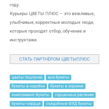
году.
Курьеры ЦВЕТЫ ПЛЮС – это вежливые,
улыбчивые, корректные молодые люди,
которые проходят отбор, обучение и
инструктажи.
СТАТЬ ПАРТНЁРОМ ЦВЕТЫПЛЮС
цветы поштучно
все букеты
букеты в коробке
букеты в корзине
комплимент-букеты
горшечные растения
букеты-сердце
съедобные ФУД букеты